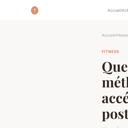
Accueil
Ac
Accueil
›
Fitnes
FITNESS
Quel
mét
accé
post