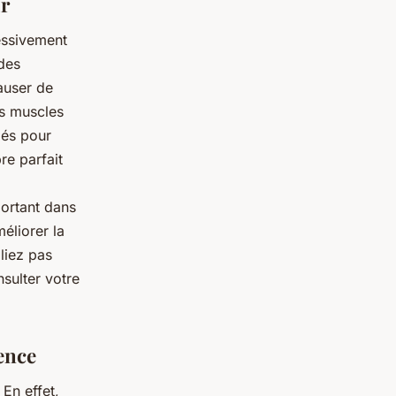
ur
ressivement
 des
auser de
es muscles
iés pour
re parfait
portant dans
méliorer la
bliez pas
sulter votre
ence
 En effet,