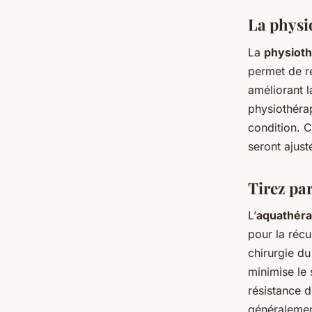
La physi
La
physioth
permet de re
améliorant l
physiothérap
condition. C
seront ajust
Tirez par
L’
aquathéra
pour la récu
chirurgie du
minimise le 
résistance d
généralement