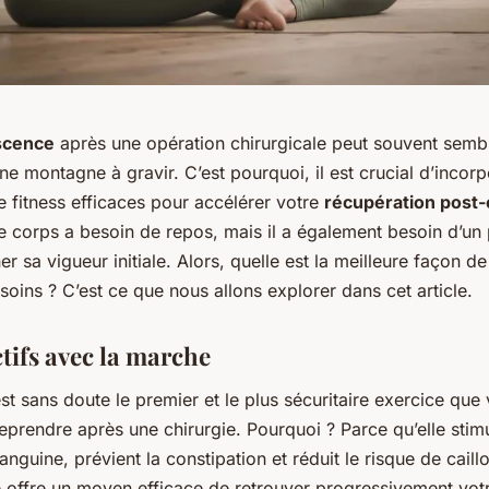
scence
après une opération chirurgicale peut souvent semb
une montagne à gravir. C’est pourquoi, il est crucial d’incor
 fitness efficaces pour accélérer votre
récupération post-
e corps a besoin de repos, mais il a également besoin d’un 
r sa vigueur initiale. Alors, quelle est la meilleure façon 
oins ? C’est ce que nous allons explorer dans cet article.
tifs avec la marche
t sans doute le premier et le plus sécuritaire exercice que
prendre après une chirurgie. Pourquoi ? Parce qu’elle stimu
sanguine, prévient la constipation et réduit le risque de caill
e offre un moyen efficace de retrouver progressivement vot