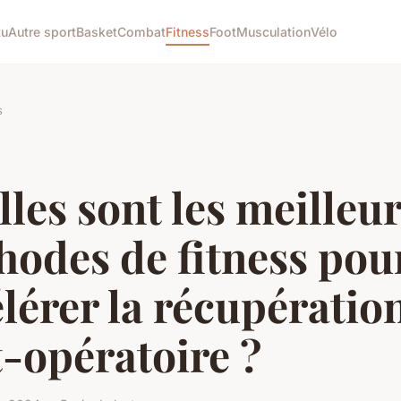
tu
Autre sport
Basket
Combat
Fitness
Foot
Musculation
Vélo
s
les sont les meilleu
hodes de fitness pou
lérer la récupératio
-opératoire ?