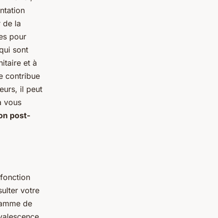
ntation
 de la
es pour
 qui sont
itaire et à
le contribue
urs, il peut
a vous
on post-
 fonction
sulter votre
gramme de
nvalescence,