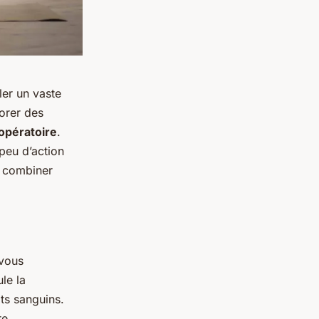
ler un vaste
porer des
opératoire
.
peu d’action
de combiner
 vous
le la
ots sanguins.
re