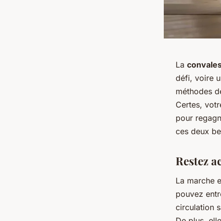
La
convale
défi, voire 
méthodes de
Certes, votr
pour regagne
ces deux bes
Restez ac
La marche es
pouvez entre
circulation 
De plus, ell