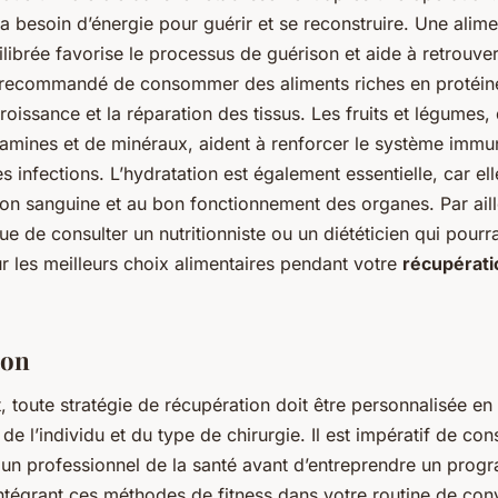
a besoin d’énergie pour guérir et se reconstruire. Une alime
ilibrée favorise le processus de guérison et aide à retrouver
st recommandé de consommer des aliments riches en protéin
croissance et la réparation des tissus. Les fruits et légumes,
tamines et de minéraux, aident à renforcer le système immun
s infections. L’hydratation est également essentielle, car el
tion sanguine et au bon fonctionnement des organes. Par aille
ue de consulter un nutritionniste ou un diététicien qui pourr
ur les meilleurs choix alimentaires pendant votre
récupérati
ion
toute stratégie de récupération doit être personnalisée en
de l’individu et du type de chirurgie. Il est impératif de con
un professionnel de la santé avant d’entreprendre un pro
intégrant ces méthodes de fitness dans votre routine de co