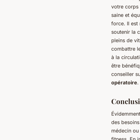
votre corps 
saine et équ
force. Il e
soutenir la 
pleins de vi
combattre le
à la circula
être bénéfiq
conseiller s
opératoire
.
Conclus
Évidemment, 
des besoins 
médecin ou 
fitness. En 