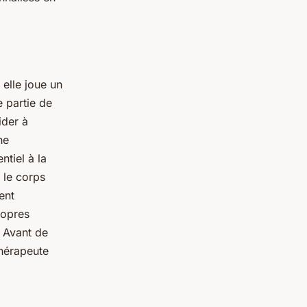
 elle joue un
e partie de
ider à
ne
ntiel à la
 le corps
ent
ropres
. Avant de
hérapeute