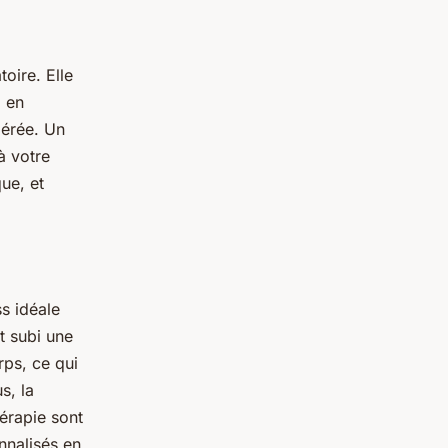
oire. Elle
, en
pérée. Un
à votre
ue, et
ss idéale
t subi une
rps, ce qui
s, la
hérapie sont
nnalisés en