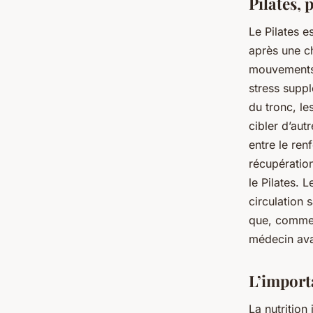
Pilates,
Le Pilates e
après une ch
mouvements 
stress suppl
du tronc, le
cibler d’aut
entre le ren
récupération
le Pilates. 
circulation 
que, comme 
médecin ava
L’import
La nutrition