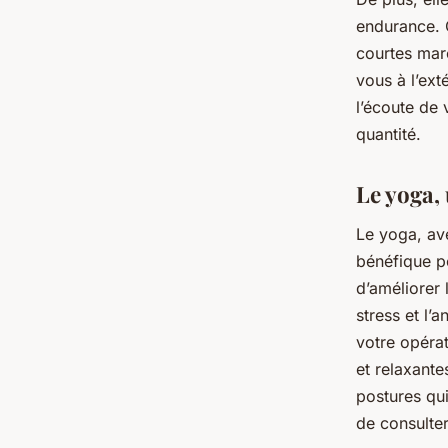
endurance. 
courtes marc
vous à l’ex
l’écoute de 
quantité.
Le yoga,
Le yoga, av
bénéfique po
d’améliorer l
stress et l’
votre opéra
et relaxant
postures qu
de consulte