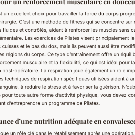
 pour un renforcement musculaire en douce
st un excellent choix pour travailler la force du corps prog
irurgie. C’est une méthode de fitness qui se concentre sur
fluides et contrôlés, aidant à renforcer les muscles sans c
émentaire. Les exercices de Pilates visent principalement l
s cuisses et le bas du dos, mais ils peuvent aussi être modif
res régions du corps. Ce type d’entraînement offre un équilib
forcement musculaire et la flexibilité, ce qui est idéal pour la
 post-opératoire. La respiration joue également un rôle im
Les techniques de respiration spécifiques utilisées aident à a
sanguine, à réduire le stress et à favoriser la guérison. N’ou
pour toute autre forme d’activité physique, vous devez con
nt d’entreprendre un programme de Pilates.
ance d’une nutrition adéquate en convalesc
 joue un rôle clé dans le rétablissement après une opération.