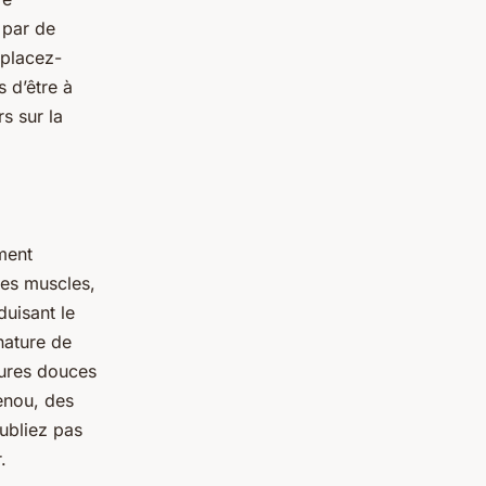
 par de
éplacez-
 d’être à
rs sur la
ment
les muscles,
duisant le
nature de
tures douces
enou, des
ubliez pas
.