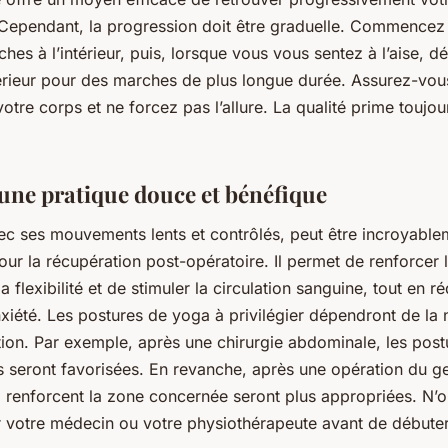
Cependant, la progression doit être graduelle. Commencez
hes à l’intérieur, puis, lorsque vous vous sentez à l’aise, d
térieur pour des marches de plus longue durée. Assurez-vous
votre corps et ne forcez pas l’allure. La qualité prime toujou
 une pratique douce et bénéfique
ec ses mouvements lents et contrôlés, peut être incroyable
ur la récupération post-opératoire. Il permet de renforcer 
a flexibilité et de stimuler la circulation sanguine, tout en ré
anxiété. Les postures de yoga à privilégier dépendront de la 
tion. Par exemple, après une chirurgie abdominale, les pos
es seront favorisées. En revanche, après une opération du g
i renforcent la zone concernée seront plus appropriées. N’o
r votre médecin ou votre physiothérapeute avant de débuter