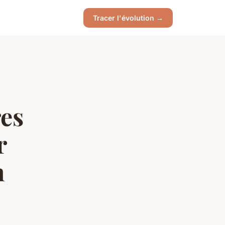
Tracer l'évolution →
res
r
n